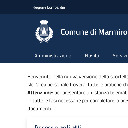
Salta al contenuto principale
Skip to footer content
Regione Lombardia
Comune di Marmiro
Amministrazione
Novità
Servizi
Benvenuto nella nuova versione dello sportello 
Nell'area personale troverai tutte le pratiche c
Attenzione
: per presentare un'istanza telemati
in tutte le fasi necessarie per completare la p
documenti.
Accesso agli atti