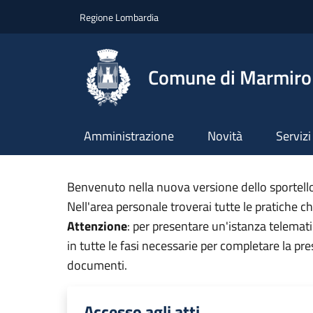
Salta al contenuto principale
Skip to footer content
Regione Lombardia
Comune di Marmiro
Amministrazione
Novità
Servizi
Benvenuto nella nuova versione dello sportello 
Nell'area personale troverai tutte le pratiche c
Attenzione
: per presentare un'istanza telemati
in tutte le fasi necessarie per completare la p
documenti.
Accesso agli atti