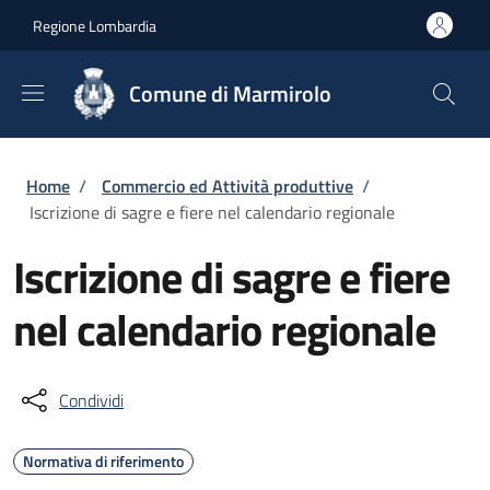
Salta al contenuto principale
Skip to footer content
Regione Lombardia
Comune di Marmirolo
Briciole di pane
Home
/
Commercio ed Attività produttive
/
Iscrizione di sagre e fiere nel calendario regionale
Iscrizione di sagre e fiere
nel calendario regionale
Condividi
Normativa di riferimento