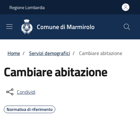
Salta al contenuto principale
Skip to footer content
Regione Lombardia
Comune di Marmirolo
Briciole di pane
Home
/
Servizi demografici
/
Cambiare abitazione
Cambiare abitazione
Condividi
Normativa di riferimento