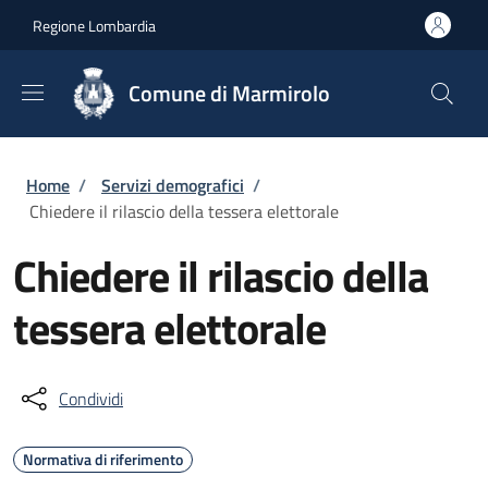
Salta al contenuto principale
Skip to footer content
Regione Lombardia
Comune di Marmirolo
Briciole di pane
Home
/
Servizi demografici
/
Chiedere il rilascio della tessera elettorale
Chiedere il rilascio della
tessera elettorale
Condividi
Normativa di riferimento