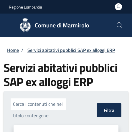
Salta al contenuto principale
Skip to footer content
Regione Lombardia
Comune di Marmirolo
Briciole di pane
Home
/
Servizi abitativi pubblici SAP ex alloggi ERP
Servizi abitativi pubblici
SAP ex alloggi ERP
Cerca i contenuti che nel
titolo contengono: