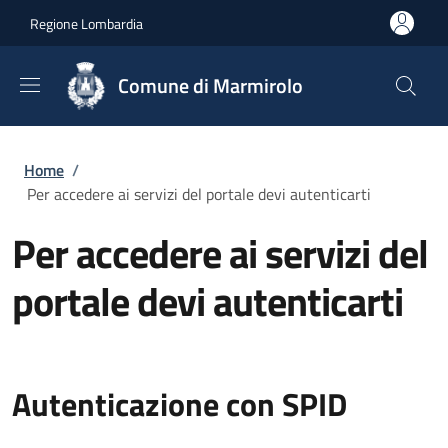
Salta al contenuto principale
Skip to footer content
Regione Lombardia
Comune di Marmirolo
Briciole di pane
Home
/
Per accedere ai servizi del portale devi autenticarti
Per accedere ai servizi del
portale devi autenticarti
Autenticazione con SPID