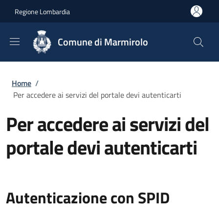
Salta al contenuto principale
Skip to footer content
Regione Lombardia
Comune di Marmirolo
Briciole di pane
Home
/
Per accedere ai servizi del portale devi autenticarti
Per accedere ai servizi del
portale devi autenticarti
Autenticazione con SPID