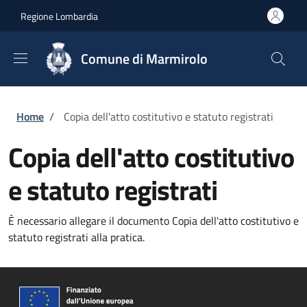
Salta al contenuto principale
Skip to footer content
Regione Lombardia
Comune di Marmirolo
Briciole di pane
Home
/
Copia dell'atto costitutivo e statuto registrati
Copia dell'atto costitutivo
e statuto registrati
È necessario allegare il documento Copia dell'atto costitutivo e
statuto registrati alla pratica.