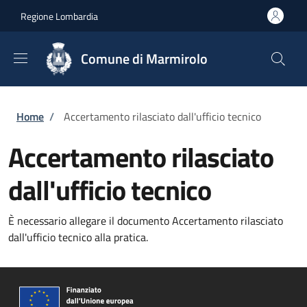
Salta al contenuto principale
Skip to footer content
Regione Lombardia
Comune di Marmirolo
Briciole di pane
Home
/
Accertamento rilasciato dall'ufficio tecnico
Accertamento rilasciato
dall'ufficio tecnico
È necessario allegare il documento Accertamento rilasciato
dall'ufficio tecnico alla pratica.