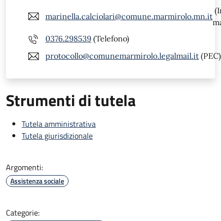
(I
marinella.calciolari@comune.marmirolo.mn.it
ma
0376.298539
(Telefono)
protocollo@comunemarmirolo.legalmail.it
(PEC)
Strumenti di tutela
Tutela amministrativa
Tutela giurisdizionale
Argomenti:
Assistenza sociale
Categorie: