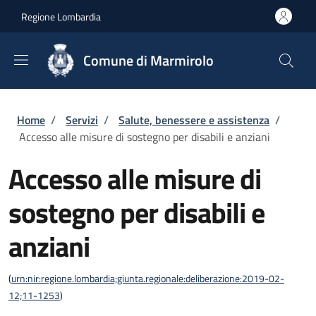
Salta al contenuto principale
Skip to footer content
Regione Lombardia
Comune di Marmirolo
Briciole di pane
Home
/
Servizi
/
Salute, benessere e assistenza
/
Accesso alle misure di sostegno per disabili e anziani
Accesso alle misure di
sostegno per disabili e
anziani
(
urn:nir:regione.lombardia;giunta.regionale:deliberazione:2019-02-
12;11-1253
)