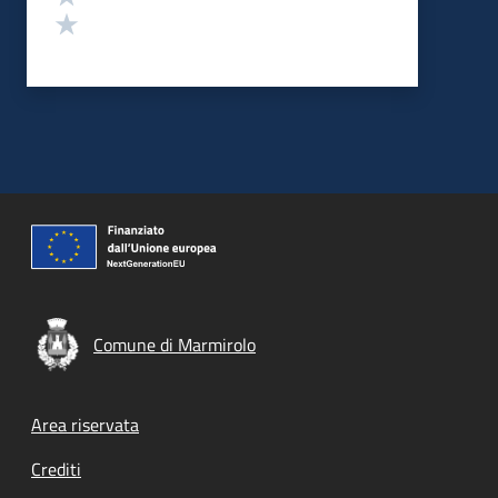
Valuta 1 stelle su 5
Comune di Marmirolo
Footer menu
Area riservata
Crediti