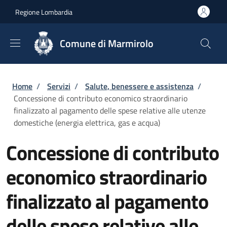
Salta al contenuto principale
Skip to footer content
Regione Lombardia
Comune di Marmirolo
Briciole di pane
Home
/
Servizi
/
Salute, benessere e assistenza
/
Concessione di contributo economico straordinario
finalizzato al pagamento delle spese relative alle utenze
domestiche (energia elettrica, gas e acqua)
Concessione di contributo
economico straordinario
finalizzato al pagamento
delle spese relative alle