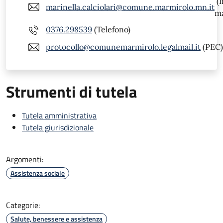
(I
marinella.calciolari@comune.marmirolo.mn.it
ma
0376.298539
(Telefono)
protocollo@comunemarmirolo.legalmail.it
(PEC)
Strumenti di tutela
Tutela amministrativa
Tutela giurisdizionale
Argomenti:
Assistenza sociale
Categorie:
Salute, benessere e assistenza