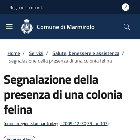
Salta al contenuto principale
Skip to footer content
Regione Lombardia
Comune di Marmirolo
Briciole di pane
Home
/
Servizi
/
Salute, benessere e assistenza
/
Segnalazione della presenza di una colonia felina
Segnalazione della
presenza di una colonia
felina
(
urn:nir:regione.lombardia:legge:2009-12-30;33~art107
)
Servizio attivo