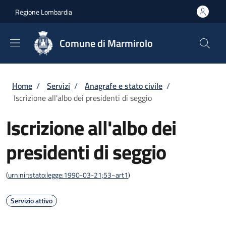
Salta al contenuto principale
Skip to footer content
Regione Lombardia
Comune di Marmirolo
Briciole di pane
Home
/
Servizi
/
Anagrafe e stato civile
/
Iscrizione all'albo dei presidenti di seggio
Iscrizione all'albo dei
presidenti di seggio
(
urn:nir:stato:legge:1990-03-21;53~art1
)
Servizio attivo