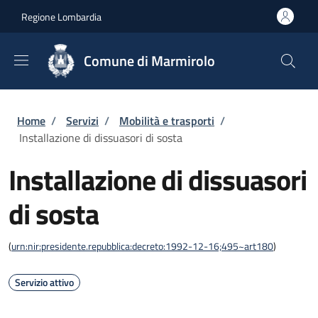
Salta al contenuto principale
Skip to footer content
Regione Lombardia
Comune di Marmirolo
Briciole di pane
Home
/
Servizi
/
Mobilità e trasporti
/
Installazione di dissuasori di sosta
Installazione di dissuasori
di sosta
(
urn:nir:presidente.repubblica:decreto:1992-12-16;495~art180
)
Servizio attivo