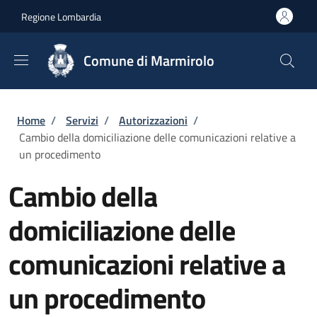
Salta al contenuto principale
Skip to footer content
Regione Lombardia
Comune di Marmirolo
Briciole di pane
Home
/
Servizi
/
Autorizzazioni
/
Cambio della domiciliazione delle comunicazioni relative a
un procedimento
Cambio della
domiciliazione delle
comunicazioni relative a
un procedimento