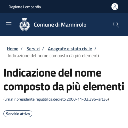
Salta al contenuto principale
Skip to footer content
Regione Lombardia
Comune di Marmirolo
Briciole di pane
Home
/
Servizi
/
Anagrafe e stato civile
/
Indicazione del nome composto da più elementi
Indicazione del nome
composto da più elementi
(
urn:nir:presidente.repubblica:decreto:2000-11-03;396~art36
)
Servizio attivo