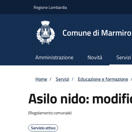
Salta al contenuto principale
Skip to footer content
Regione Lombardia
Comune di Marmiro
Amministrazione
Novità
Servizi
Briciole di pane
Home
/
Servizi
/
Educazione e formazione
Asilo nido: modif
(Regolamento comunale)
Servizio attivo