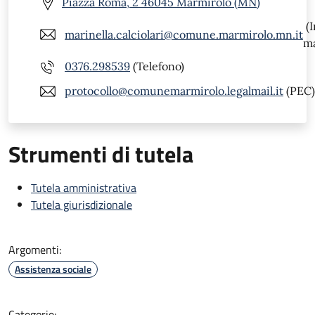
Piazza Roma, 2 46045 Marmirolo (MN)
(I
marinella.calciolari@comune.marmirolo.mn.it
ma
0376.298539
(Telefono)
protocollo@comunemarmirolo.legalmail.it
(PEC)
Strumenti di tutela
Tutela amministrativa
Tutela giurisdizionale
Argomenti:
Assistenza sociale
Categorie: