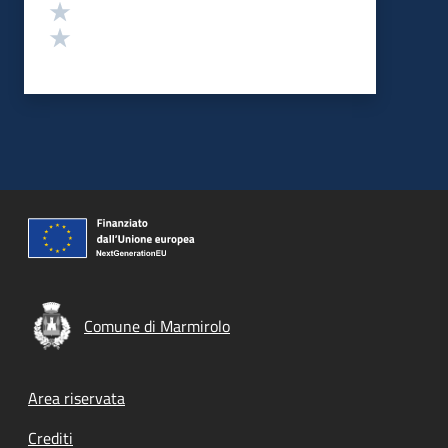
Valuta 2 stelle su 5
Valuta 1 stelle su 5
Comune di Marmirolo
Footer menu
Area riservata
Crediti