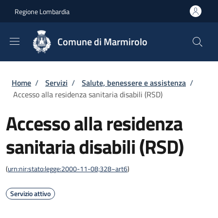
Salta al contenuto principale
Skip to footer content
Regione Lombardia
Comune di Marmirolo
Briciole di pane
Home
/
Servizi
/
Salute, benessere e assistenza
/
Accesso alla residenza sanitaria disabili (RSD)
Accesso alla residenza
sanitaria disabili (RSD)
(
urn:nir:stato:legge:2000-11-08;328~art6
)
Servizio attivo