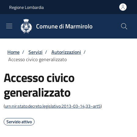
Salta al contenuto principale
Skip to footer content
Regione Lombardia
Comune di Marmirolo
Briciole di pane
Home
/
Servizi
/
Autorizzazioni
/
Accesso civico generalizzato
Accesso civico
generalizzato
(
urn:nir:stato:decreto.legislativo:2013-03-14;33~art5
)
Servizio attivo