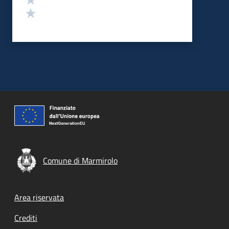
Valuta 1 stelle su 5
Comune di Marmirolo
Footer menu
Area riservata
Crediti