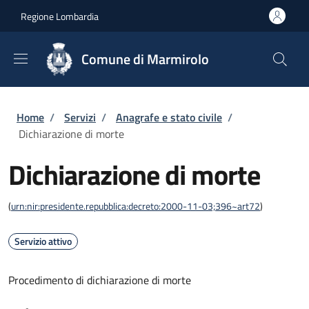
Salta al contenuto principale
Skip to footer content
Regione Lombardia
Comune di Marmirolo
Briciole di pane
Home
/
Servizi
/
Anagrafe e stato civile
/
Dichiarazione di morte
Dichiarazione di morte
(
urn:nir:presidente.repubblica:decreto:2000-11-03;396~art72
)
Servizio attivo
Procedimento di dichiarazione di morte