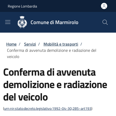
Salta al contenuto principale
Skip to footer content
Regione Lombardia
Comune di Marmirolo
Briciole di pane
Home
/
Servizi
/
Mobilità e trasporti
/
Conferma di avvenuta demolizione e radiazione del
veicolo
Conferma di avvenuta
demolizione e radiazione
del veicolo
(
urn:nir:stato:decreto.legislativo:1992-04-30;285~art193
)