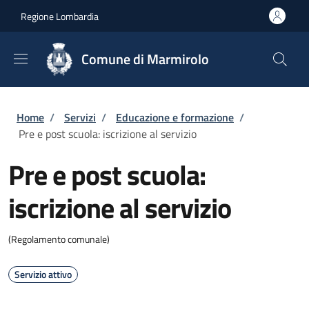
Salta al contenuto principale
Skip to footer content
Regione Lombardia
Comune di Marmirolo
Briciole di pane
Home
/
Servizi
/
Educazione e formazione
/
Pre e post scuola: iscrizione al servizio
Pre e post scuola:
iscrizione al servizio
(Regolamento comunale)
Servizio attivo