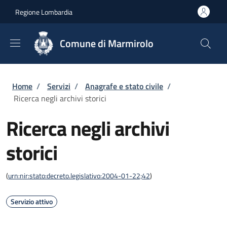
Salta al contenuto principale
Skip to footer content
Regione Lombardia
Comune di Marmirolo
Briciole di pane
Home
/
Servizi
/
Anagrafe e stato civile
/
Ricerca negli archivi storici
Ricerca negli archivi
storici
(
urn:nir:stato:decreto.legislativo:2004-01-22;42
)
Servizio attivo