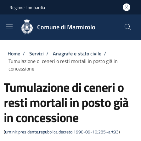
Salta al contenuto principale
Skip to footer content
Regione Lombardia
Comune di Marmirolo
Briciole di pane
Home
/
Servizi
/
Anagrafe e stato civile
/
Tumulazione di ceneri o resti mortali in posto già in
concessione
Tumulazione di ceneri o
resti mortali in posto già
in concessione
(
urn:nir:presidente.repubblica:decreto:1990-09-10;285~art93
)