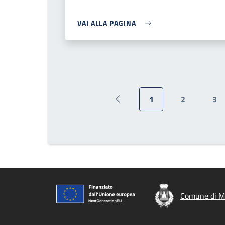
VAI ALLA PAGINA
1
2
3
Pagina precedente
Pagina attuale
Pagina
Pa
Comune di M