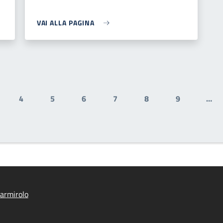
VAI ALLA PAGINA
4
5
6
7
8
9
…
gina
Pagina
Pagina
Pagina
Pagina
Pagina
Pagina
armirolo