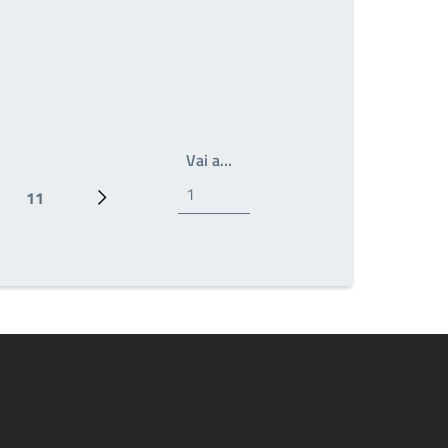
Write the page number you wan
Vai a…
11
Ultima pagina
Prossima pagina