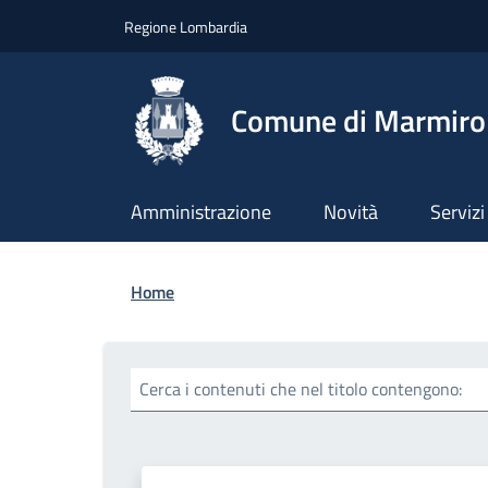
Salta al contenuto principale
Skip to footer content
Regione Lombardia
Comune di Marmiro
Amministrazione
Novità
Servizi
Briciole di pane
Home
Cerca i contenuti che nel titolo contengono: