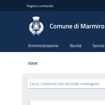
Salta al contenuto principale
Skip to footer content
Regione Lombardia
Comune di Marmiro
Amministrazione
Novità
Servizi
Briciole di pane
Home
Cerca i contenuti che nel titolo contengono: