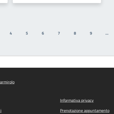
4
5
6
7
8
9
…
ale
gina
Pagina
Pagina
Pagina
Pagina
Pagina
Pagina
armirolo
Informativa privacy
i
Prenotazione appuntamento