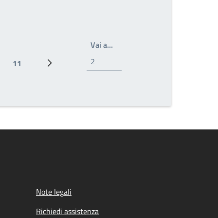
Write the page number you wan
Vai a…
11
Ultima pagina
Prossima pagina
Note legali
Richiedi assistenza